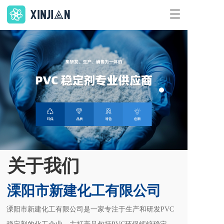
T
o
g
g
集研发、生产、销售为一体的
l
PVC 稳定剂专业供应商
e
n
环保、品质、特色、创新
a
v
i
g
了解更多 >
a
t
i
o
关于我们
n
溧阳市新建化工有限公司
溧阳市新建化工有限公司是一家专注于生产和研发PVC