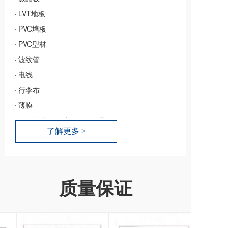
·
LVT地板
·
PVC墙板
·
PVC型材
·
波纹管
·
电线
·
行李布
·
薄膜
·
PVC 发泡板（木饰面、碳晶板）
了解更多 >
质量保证