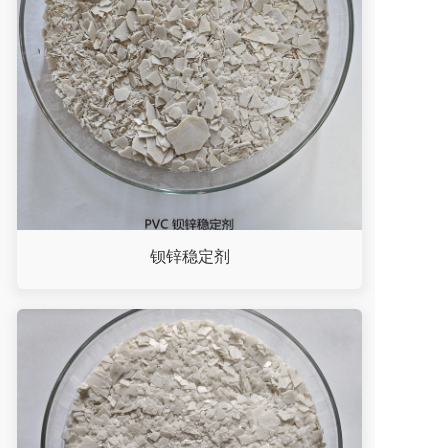
钡锌稳定剂