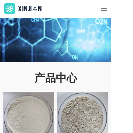
T
o
g
g
l
e
n
a
v
i
g
a
产品中心
t
i
o
n