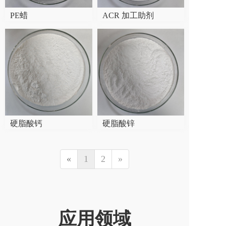
PE蜡
ACR 加工助剂
硬脂酸钙
硬脂酸锌
«
1
2
»
应用领域